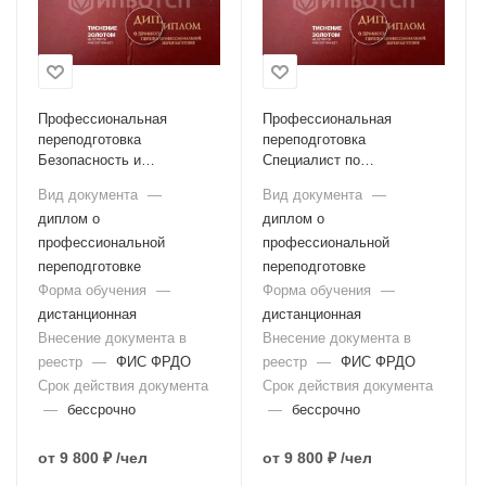
Профессиональная
Профессиональная
переподготовка
переподготовка
Безопасность и
Специалист по
антитеррористическая
обеспечению
Вид документа
—
Вид документа
—
защищенность объектов
антитеррористической
диплом о
диплом о
(территорий)
защищенности объекта
образовательной
профессиональной
(территории)
профессиональной
организации
переподготовке
переподготовке
Форма обучения
—
Форма обучения
—
дистанционная
дистанционная
Внесение документа в
Внесение документа в
реестр
—
ФИС ФРДО
реестр
—
ФИС ФРДО
Срок действия документа
Срок действия документа
—
бессрочно
—
бессрочно
от
9 800 ₽
/чел
от
9 800 ₽
/чел