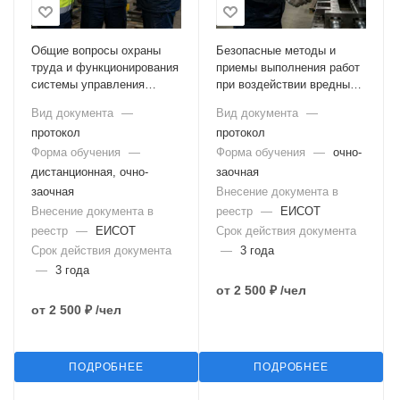
Общие вопросы охраны
Безопасные методы и
труда и функционирования
приемы выполнения работ
системы управления
при воздействии вредных и
охраной труда (с
(или) опасных
Вид документа
—
Вид документа
—
тестированием в ЕИСОТ)
производственных
протокол
протокол
факторов, источников
Форма обучения
—
опасности,
Форма обучения
—
очно-
идентифицированных в
дистанционная, очно-
заочная
рамках специальной
заочная
Внесение документа в
оценки условий труда и
Внесение документа в
реестр
—
ЕИСОТ
оценки профессиональных
реестр
—
ЕИСОТ
Срок действия документа
рисков (с тестированием в
Срок действия документа
—
3 года
ЕИСОТ)
—
3 года
от
2 500 ₽
/чел
от
2 500 ₽
/чел
ПОДРОБНЕЕ
ПОДРОБНЕЕ