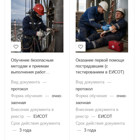
Обучение безопасным
Оказание первой помощи
методам и приемам
пострадавшим (с
выполнения работ
тестированием в ЕИСОТ)
повышенной опасности, к
Вид документа
—
Вид документа
—
которым предъявляются
протокол
протокол
дополнительные
требования в соответствии
Форма обучения
—
очно-
Форма обучения
—
очно-
с нормативными
заочная
заочная
правовыми актами (с
Внесение документа в
Внесение документа в
тестированием в ЕИСОТ)
реестр
—
ЕИСОТ
реестр
—
ЕИСОТ
Срок действия документа
Срок действия документа
—
3 года
—
3 года