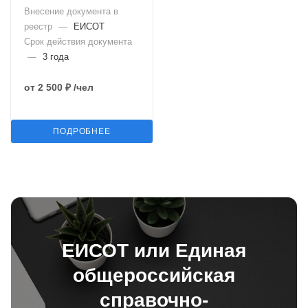
Внесение документа в
реестр
—
ЕИСОТ
Срок действия документа
—
3 года
от
2 500 ₽
/чел
ПОДРОБНЕЕ
ЕИСОТ или Единая
общероссийская
справочно-