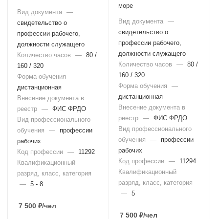
море
Вид документа
—
Вид документа
—
свидетельство о
свидетельство о
профессии рабочего,
профессии рабочего,
должности служащего
должности служащего
Количество часов
—
80 /
Количество часов
—
80 /
160 / 320
160 / 320
Форма обучения
—
Форма обучения
—
дистанционная
дистанционная
Внесение документа в
Внесение документа в
реестр
—
ФИС ФРДО
реестр
—
ФИС ФРДО
Вид профессионального
Вид профессионального
обучения
—
профессии
обучения
—
профессии
рабочих
рабочих
Код профессии
—
11292
Код профессии
—
11294
Квалификационный
Квалификационный
разряд, класс, категория
разряд, класс, категория
—
5 - 8
—
5
7 500
₽
/чел
7 500
₽
/чел