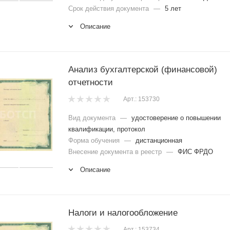
Срок действия документа
—
5 лет
Описание
Анализ бухгалтерской (финансовой)
отчетности
Арт.: 153730
Вид документа
—
удостоверение о повышении
квалификации, протокол
Форма обучения
—
дистанционная
Внесение документа в реестр
—
ФИС ФРДО
Описание
Налоги и налогообложение
Арт.: 153734