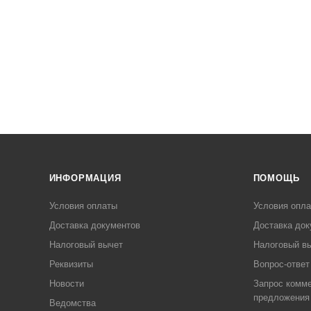
ИНФОРМАЦИЯ
ПОМОЩЬ
Условия оплаты
Условия опл
Доставка документов
Доставка док
Налоговый вычет
Налоговый в
Реквизиты
Вопрос-ответ
Новости
Запрос комме
предложения
Ведомства