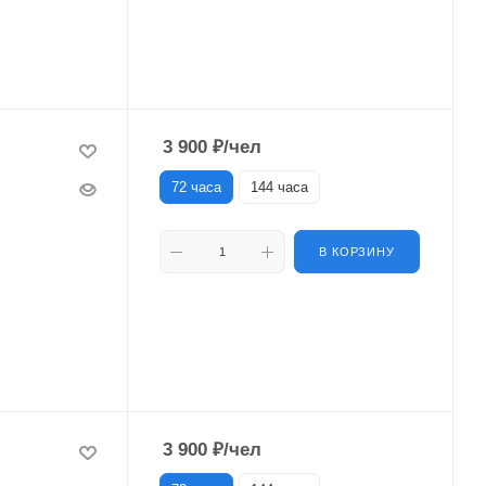
3 900
₽
/чел
72 часа
144 часа
В КОРЗИНУ
3 900
₽
/чел