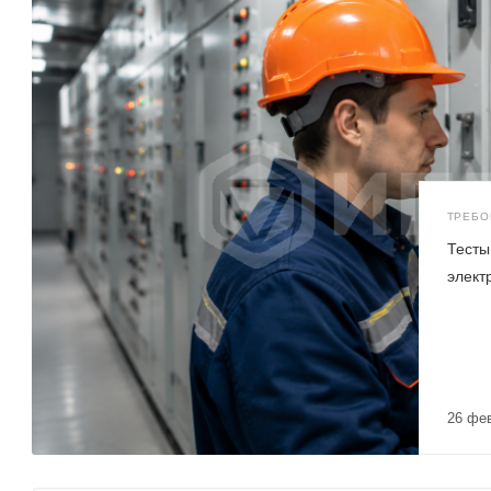
Тесты
элект
26 фе