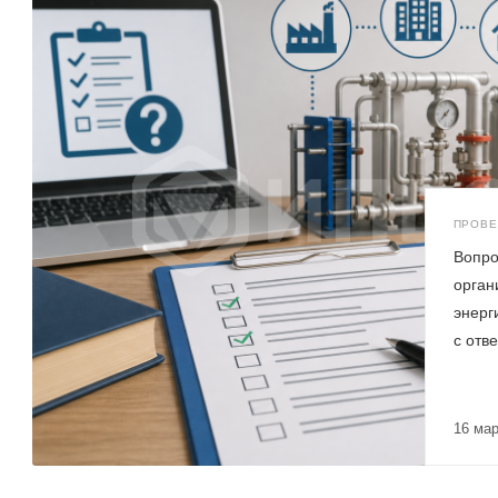
Вопро
орган
энерг
с отв
16 ма